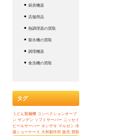
厨房機器
店舗用品
熱調理器の買取
製氷機の買取
調理機器
食洗機の買取
タグ
うどん製麺機
コンベクションオーブ
ン
サンデン
ソフトサーバー
ニッセイ
ビールサーバー
ホシザキ
マルゼン
冷
蔵ショーケース
大和製作所
販売
買取