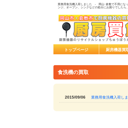
業務用食洗機入荷しました - 岡山･倉敷で不用にな
ンジ、オーブン、シンクなどの処分にお困りでしたら
トップページ
厨房機器買
食洗機の買取
2015/09/06
業務用食洗機入荷し