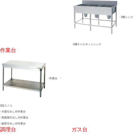
･3槽シンク
･2槽キャビネットシンク
作業台
･作業台 ･
2段スノコ
･片面引出し付作業台
･両面面引出し付作業台
･縦型引出し付作業台
調理台
ガス台