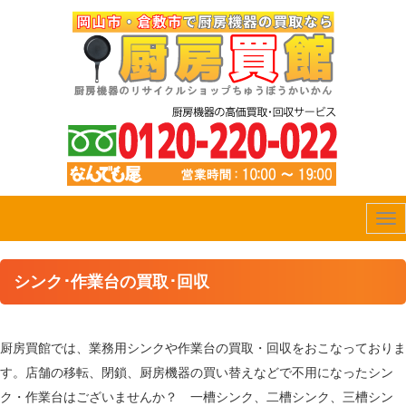
Tog
nav
シンク･作業台の買取･回収
厨房買館では、業務用シンクや作業台の買取・回収をおこなっておりま
す。店舗の移転、閉鎖、厨房機器の買い替えなどで不用になったシン
ク・作業台はございませんか？ 一槽シンク、二槽シンク、三槽シン