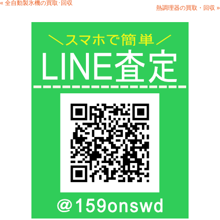
« 全自動製氷機の買取･回収
熱調理器の買取・回収 »