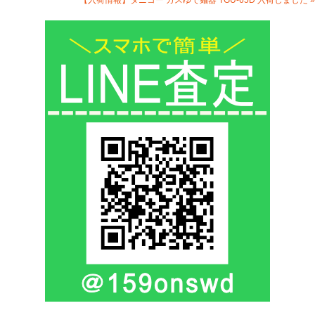
【入荷情報】タニコー ガスゆで麺器 TGU-65D 入荷しました »